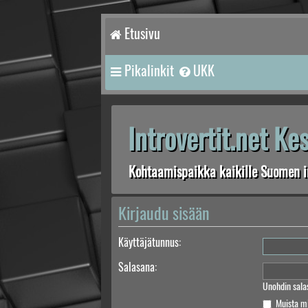
Etusivu
Pikalinkit
UKK
Introvertit.net K
Kohtaamispaikka kaikille Suomen in
Kirjaudu sisään
Käyttäjätunnus:
Salasana:
Unohdin sala
Muista m