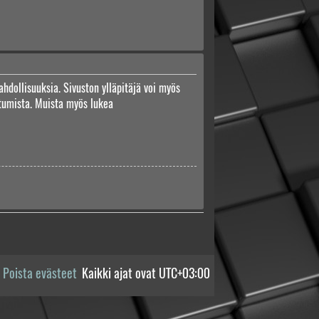
ahdollisuuksia. Sivuston ylläpitäjä voi myös
autumista. Muista myös lukea
Poista evästeet
Kaikki ajat ovat
UTC+03:00