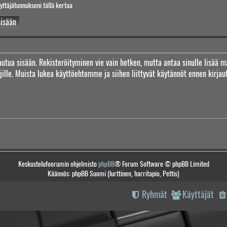
yttäjätunnukseni tällä kertaa
jautua sisään. Rekisteröityminen vie vain hetken, mutta antaa sinulle lisää m
täjille. Muista lukea käyttöehtomme ja siihen liittyvät käytännöt ennen kirj
Keskustelufoorumin ohjelmisto
phpBB
® Forum Software © phpBB Limited
Käännös: phpBB Suomi (lurttinen, harritapio, Pettis)
Ryhmät
Käyttäjät