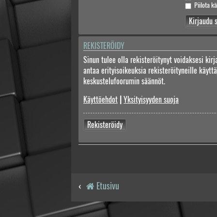
Piilota kä
REKISTERÖIDY
Sinun tulee olla rekisteröitynyt voidaksesi kir
antaa erityisoikeuksia rekisteröityneille käyt
keskustelufoorumin säännöt.
Käyttöehdot
|
Yksityisyyden suoja
Rekisteröidy
Etusivu