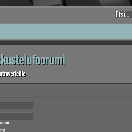
eskustelufoorumi
troverteille
sanani
inut