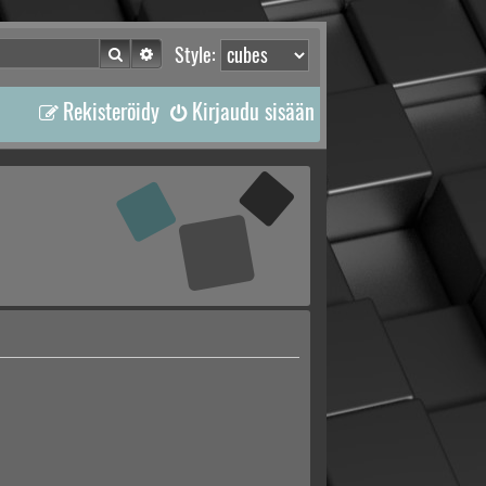
Etsi
Tarkennettu haku
Style:
Rekisteröidy
Kirjaudu sisään