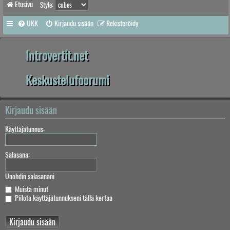
Etusivu
Style:
UKK
Kirjaudu sisään
Rekisteröidy
Introvertit.net
Keskustelufoorumi
Kirjaudu sisään
Käyttäjätunnus:
Salasana:
Unohdin salasanani
Muista minut
Piilota käyttäjätunnukseni tällä kertaa