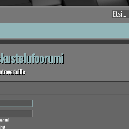
eskustelufoorumi
troverteille
sanani
inut