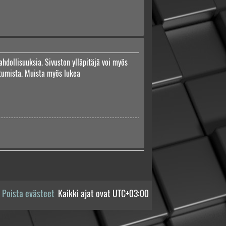
ahdollisuuksia. Sivuston ylläpitäjä voi myös
autumista. Muista myös lukea
Poista evästeet
Kaikki ajat ovat
UTC+03:00