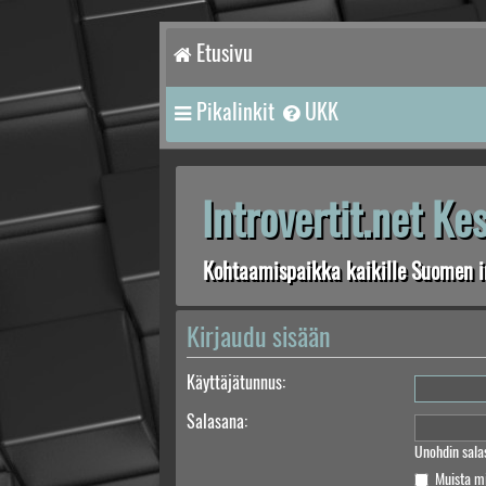
Etusivu
Pikalinkit
UKK
Introvertit.net K
Kohtaamispaikka kaikille Suomen in
Kirjaudu sisään
Käyttäjätunnus:
Salasana:
Unohdin sala
Muista m