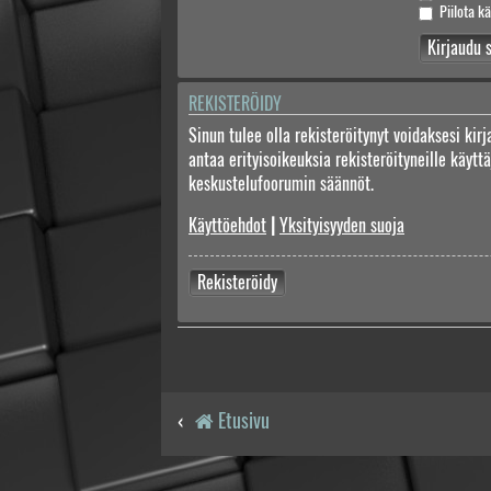
Piilota kä
REKISTERÖIDY
Sinun tulee olla rekisteröitynyt voidaksesi kir
antaa erityisoikeuksia rekisteröityneille käyt
keskustelufoorumin säännöt.
Käyttöehdot
|
Yksityisyyden suoja
Rekisteröidy
Etusivu