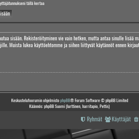
yttäjätunnukseni tällä kertaa
jautua sisään. Rekisteröityminen vie vain hetken, mutta antaa sinulle lisää m
täjille. Muista lukea käyttöehtomme ja siihen liittyvät käytännöt ennen kirj
Keskustelufoorumin ohjelmisto
phpBB
® Forum Software © phpBB Limited
Käännös: phpBB Suomi (lurttinen, harritapio, Pettis)
Ryhmät
Käyttäjät