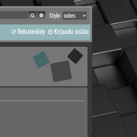
Etsi
Tarkennettu haku
Style:
Rekisteröidy
Kirjaudu sisään