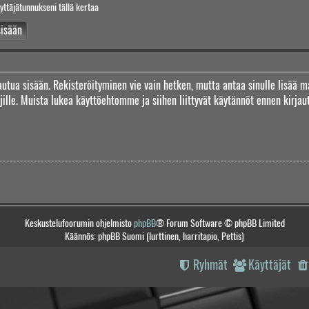
yttäjätunnukseni tällä kertaa
jautua sisään. Rekisteröityminen vie vain hetken, mutta antaa sinulle lisää m
täjille. Muista lukea käyttöehtomme ja siihen liittyvät käytännöt ennen kirj
Keskustelufoorumin ohjelmisto
phpBB
® Forum Software © phpBB Limited
Käännös: phpBB Suomi (lurttinen, harritapio, Pettis)
Ryhmät
Käyttäjät