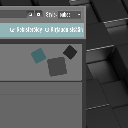
Etsi
Tarkennettu haku
Style:
Rekisteröidy
Kirjaudu sisään