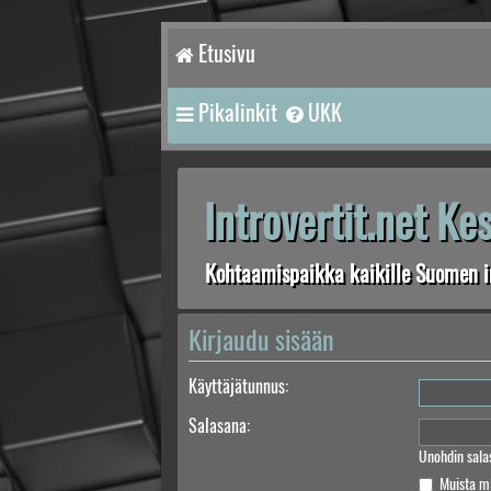
Etusivu
Pikalinkit
UKK
Introvertit.net K
Kohtaamispaikka kaikille Suomen in
Kirjaudu sisään
Käyttäjätunnus:
Salasana:
Unohdin sala
Muista m