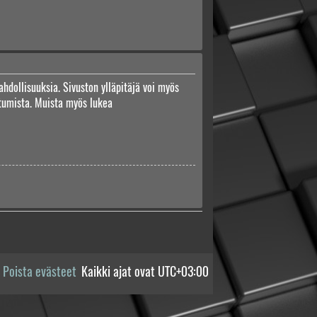
ahdollisuuksia. Sivuston ylläpitäjä voi myös
autumista. Muista myös lukea
Poista evästeet
Kaikki ajat ovat
UTC+03:00