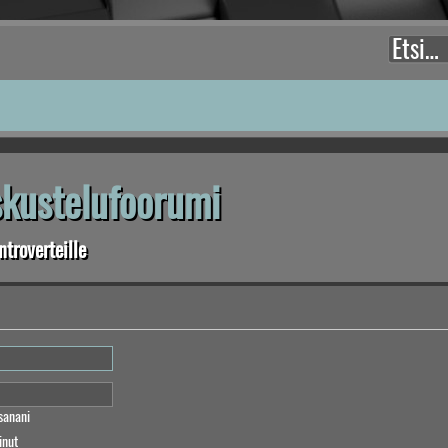
eskustelufoorumi
troverteille
sanani
inut