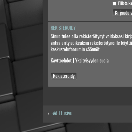
Piilota kä
REKISTERÖIDY
Sinun tulee olla rekisteröitynyt voidaksesi kir
antaa erityisoikeuksia rekisteröityneille käyt
keskustelufoorumin säännöt.
Käyttöehdot
|
Yksityisyyden suoja
Rekisteröidy
Etusivu