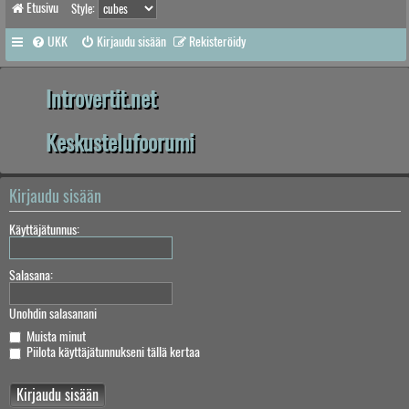
Etusivu
Style:
UKK
Kirjaudu sisään
Rekisteröidy
Introvertit.net
Keskustelufoorumi
Kirjaudu sisään
Käyttäjätunnus:
Salasana:
Unohdin salasanani
Muista minut
Piilota käyttäjätunnukseni tällä kertaa