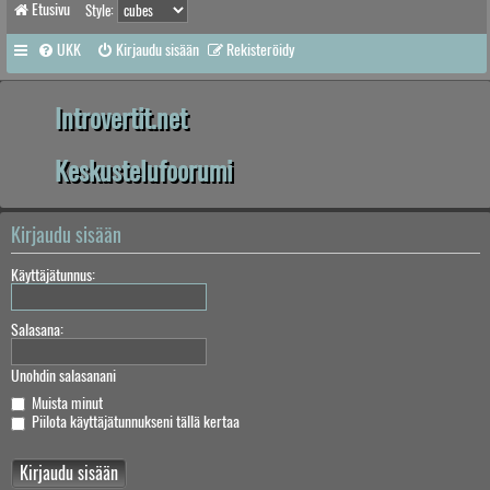
Etusivu
Style:
UKK
Kirjaudu sisään
Rekisteröidy
Introvertit.net
Keskustelufoorumi
Kirjaudu sisään
Käyttäjätunnus:
Salasana:
Unohdin salasanani
Muista minut
Piilota käyttäjätunnukseni tällä kertaa