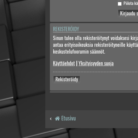
Piilota kä
REKISTERÖIDY
Sinun tulee olla rekisteröitynyt voidaksesi kir
antaa erityisoikeuksia rekisteröityneille käyt
keskustelufoorumin säännöt.
Käyttöehdot
|
Yksityisyyden suoja
Rekisteröidy
Etusivu