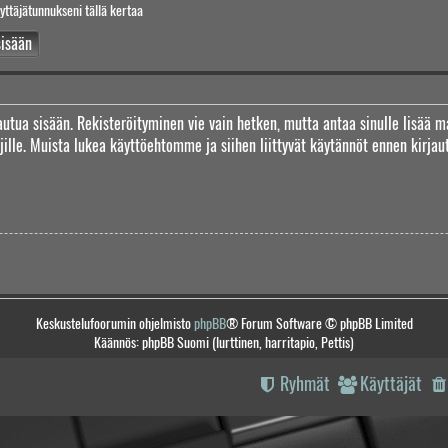
yttäjätunnukseni tällä kertaa
jautua sisään. Rekisteröityminen vie vain hetken, mutta antaa sinulle lisää m
täjille. Muista lukea käyttöehtomme ja siihen liittyvät käytännöt ennen kirj
Keskustelufoorumin ohjelmisto
phpBB
® Forum Software © phpBB Limited
Käännös: phpBB Suomi (lurttinen, harritapio, Pettis)
Ryhmät
Käyttäjät