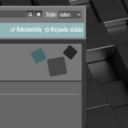
Etsi
Tarkennettu haku
Style:
Rekisteröidy
Kirjaudu sisään