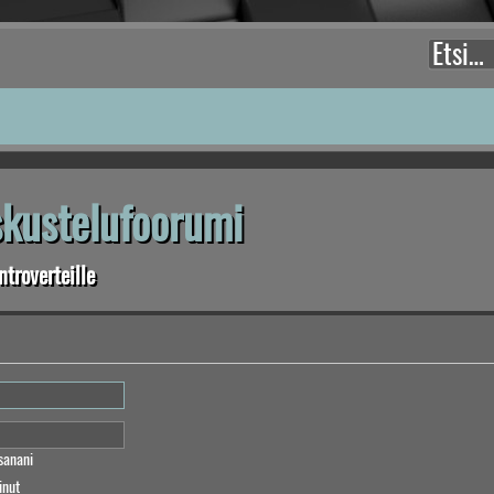
eskustelufoorumi
troverteille
sanani
inut