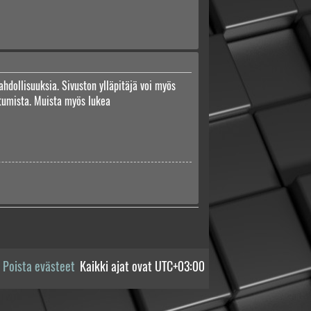
ahdollisuuksia. Sivuston ylläpitäjä voi myös
autumista. Muista myös lukea
Poista evästeet
Kaikki ajat ovat
UTC+03:00