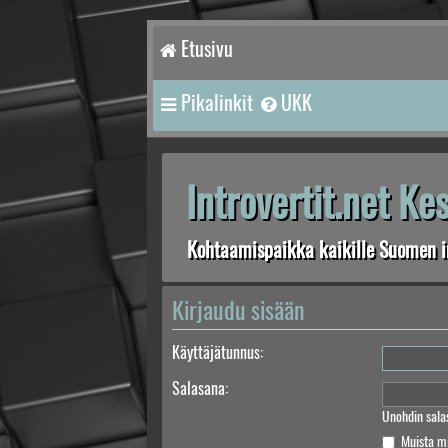
Etusivu
Pikalinkit
UKK
Introvertit.net K
Kohtaamispaikka kaikille Suomen in
Kirjaudu sisään
Käyttäjätunnus:
Salasana:
Unohdin sala
Muista m