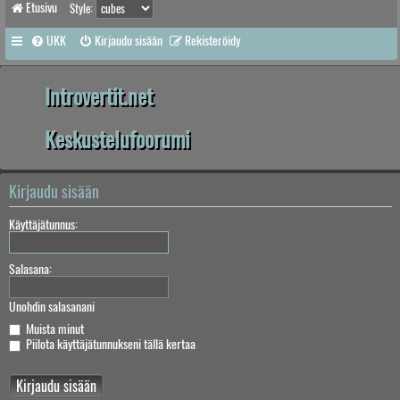
Etusivu
Style:
UKK
Kirjaudu sisään
Rekisteröidy
Introvertit.net
Keskustelufoorumi
Kirjaudu sisään
Käyttäjätunnus:
Salasana:
Unohdin salasanani
Muista minut
Piilota käyttäjätunnukseni tällä kertaa