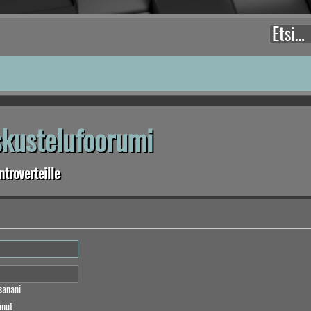
eskustelufoorumi
troverteille
sanani
inut