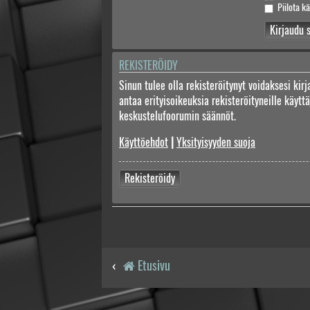
Piilota kä
REKISTERÖIDY
Sinun tulee olla rekisteröitynyt voidaksesi kir
antaa erityisoikeuksia rekisteröityneille käyt
keskustelufoorumin säännöt.
Käyttöehdot
|
Yksityisyyden suoja
Rekisteröidy
Etusivu