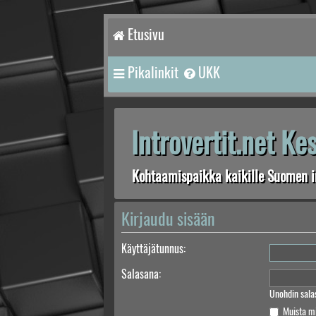
Etusivu
Pikalinkit
UKK
Introvertit.net K
Kohtaamispaikka kaikille Suomen in
Kirjaudu sisään
Käyttäjätunnus:
Salasana:
Unohdin sala
Muista m