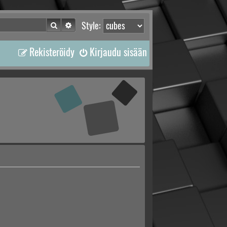
Etsi
Tarkennettu haku
Style:
Rekisteröidy
Kirjaudu sisään