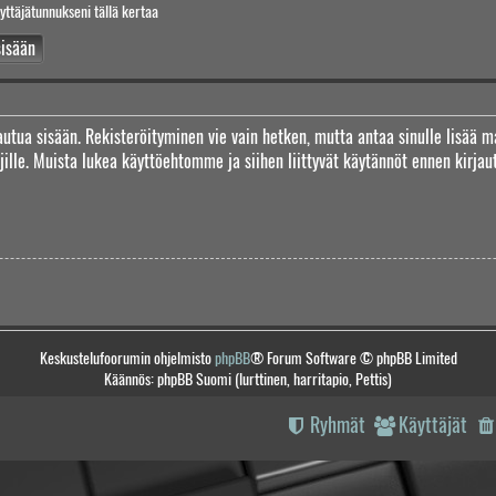
yttäjätunnukseni tällä kertaa
jautua sisään. Rekisteröityminen vie vain hetken, mutta antaa sinulle lisää m
täjille. Muista lukea käyttöehtomme ja siihen liittyvät käytännöt ennen kirj
Keskustelufoorumin ohjelmisto
phpBB
® Forum Software © phpBB Limited
Käännös: phpBB Suomi (lurttinen, harritapio, Pettis)
Ryhmät
Käyttäjät