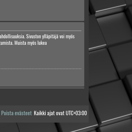
ahdollisuuksia. Sivuston ylläpitäjä voi myös
autumista. Muista myös lukea
Poista evästeet
Kaikki ajat ovat
UTC+03:00