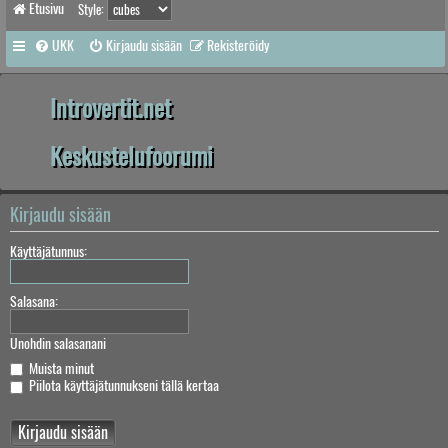
Etusivu
Style:
UKK
Kirjaudu sisään
Rekisteröidy
Introvertit.net
Keskustelufoorumi
Kirjaudu sisään
Käyttäjätunnus:
Salasana:
Unohdin salasanani
Muista minut
Piilota käyttäjätunnukseni tällä kertaa