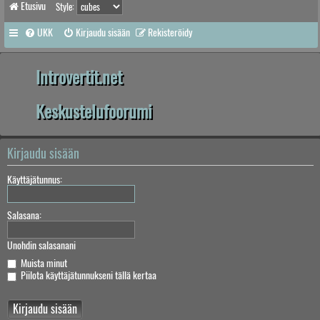
Etusivu
Style:
UKK
Kirjaudu sisään
Rekisteröidy
Introvertit.net
Keskustelufoorumi
Kirjaudu sisään
Käyttäjätunnus:
Salasana:
Unohdin salasanani
Muista minut
Piilota käyttäjätunnukseni tällä kertaa