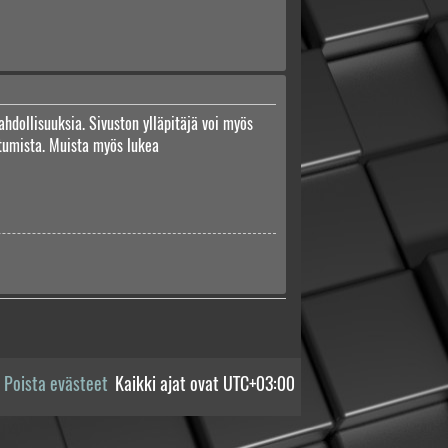
ahdollisuuksia. Sivuston ylläpitäjä voi myös
autumista. Muista myös lukea
Poista evästeet
Kaikki ajat ovat
UTC+03:00