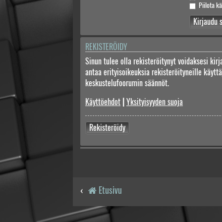
Piilota kä
REKISTERÖIDY
Sinun tulee olla rekisteröitynyt voidaksesi kir
antaa erityisoikeuksia rekisteröityneille käyt
keskustelufoorumin säännöt.
Käyttöehdot
|
Yksityisyyden suoja
Rekisteröidy
Etusivu