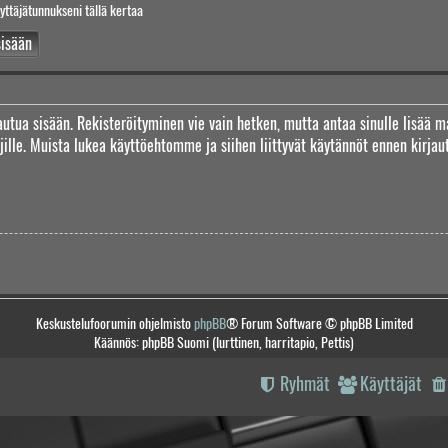
yttäjätunnukseni tällä kertaa
jautua sisään. Rekisteröityminen vie vain hetken, mutta antaa sinulle lisää m
täjille. Muista lukea käyttöehtomme ja siihen liittyvät käytännöt ennen kirj
Keskustelufoorumin ohjelmisto
phpBB
® Forum Software © phpBB Limited
Käännös: phpBB Suomi (lurttinen, harritapio, Pettis)
Ryhmät
Käyttäjät