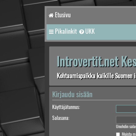
Etusivu
Pikalinkit
UKK
Introvertit.net K
Kohtaamispaikka kaikille Suomen in
Kirjaudu sisään
Käyttäjätunnus:
Salasana:
Unohdin sala
Muista m