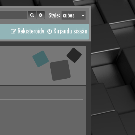
Etsi
Tarkennettu haku
Style:
Rekisteröidy
Kirjaudu sisään