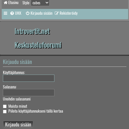
Etusivu
Style:
UKK
Kirjaudu sisään
Rekisteröidy
Introvertit.net
Keskustelufoorumi
Kirjaudu sisään
Käyttäjätunnus:
Salasana:
Unohdin salasanani
Muista minut
Piilota käyttäjätunnukseni tällä kertaa