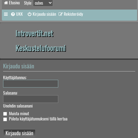
Etusivu
Style:
UKK
Kirjaudu sisään
Rekisteröidy
Introvertit.net
Keskustelufoorumi
Kirjaudu sisään
Käyttäjätunnus:
Salasana:
Unohdin salasanani
Muista minut
Piilota käyttäjätunnukseni tällä kertaa