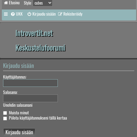
Etusivu
Style:
UKK
Kirjaudu sisään
Rekisteröidy
Introvertit.net
Keskustelufoorumi
Kirjaudu sisään
Käyttäjätunnus:
Salasana:
Unohdin salasanani
Muista minut
Piilota käyttäjätunnukseni tällä kertaa