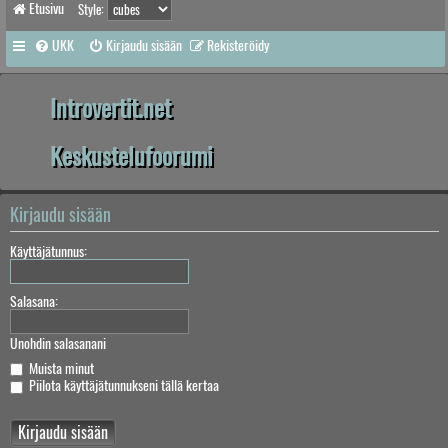
Etusivu
Style:
UKK
Kirjaudu sisään
Rekisteröidy
Introvertit.net
Keskustelufoorumi
Kirjaudu sisään
Käyttäjätunnus:
Salasana:
Unohdin salasanani
Muista minut
Piilota käyttäjätunnukseni tällä kertaa