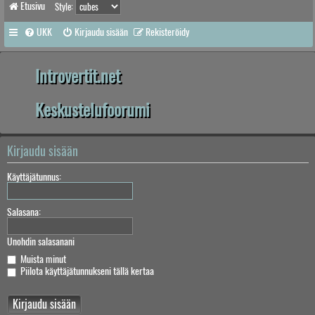
Etusivu
Style:
UKK
Kirjaudu sisään
Rekisteröidy
Introvertit.net
Keskustelufoorumi
Kirjaudu sisään
Käyttäjätunnus:
Salasana:
Unohdin salasanani
Muista minut
Piilota käyttäjätunnukseni tällä kertaa