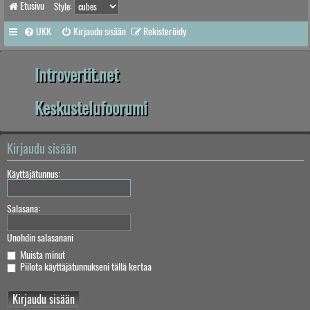
Etusivu
Style:
UKK
Kirjaudu sisään
Rekisteröidy
Introvertit.net
Keskustelufoorumi
Kirjaudu sisään
Käyttäjätunnus:
Salasana:
Unohdin salasanani
Muista minut
Piilota käyttäjätunnukseni tällä kertaa