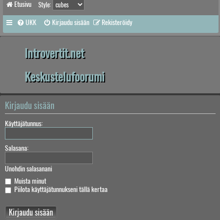
Etusivu
Style:
UKK
Kirjaudu sisään
Rekisteröidy
Introvertit.net
Keskustelufoorumi
Kirjaudu sisään
Käyttäjätunnus:
Salasana:
Unohdin salasanani
Muista minut
Piilota käyttäjätunnukseni tällä kertaa