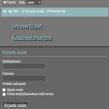
Etusivu
Style:
UKK
Kirjaudu sisään
Rekisteröidy
Introvertit.net
Keskustelufoorumi
Kirjaudu sisään
Käyttäjätunnus:
Salasana:
Unohdin salasanani
Muista minut
Piilota käyttäjätunnukseni tällä kertaa