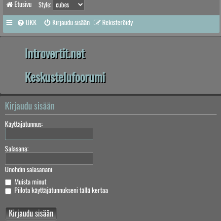
Etusivu
Style:
UKK
Kirjaudu sisään
Rekisteröidy
Introvertit.net
Keskustelufoorumi
Kirjaudu sisään
Käyttäjätunnus:
Salasana:
Unohdin salasanani
Muista minut
Piilota käyttäjätunnukseni tällä kertaa