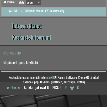
Etusivu
Style:
UKK
Kirjaudu sisään
Rekisteröidy
Introvertit.net
Keskustelufoorumi
Informaatio
Tilapäisesti pois käytöstä
Keskustelufoorumin ohjelmisto
phpBB
® Forum Software © phpBB Limited
Käännös: phpBB Suomi (lurttinen, harritapio, Pettis)
Etusivu
Kaikki ajat ovat
UTC+03:00