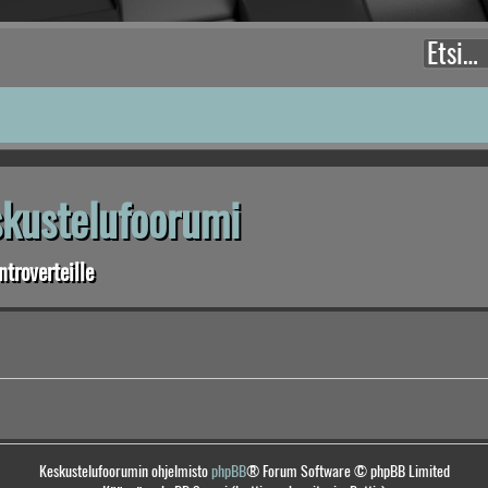
eskustelufoorumi
troverteille
Keskustelufoorumin ohjelmisto
phpBB
® Forum Software © phpBB Limited