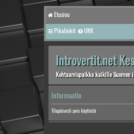
Etusivu
Pikalinkit
UKK
Introvertit.net K
Kohtaamispaikka kaikille Suomen in
Informaatio
Tilapäisesti pois käytöstä