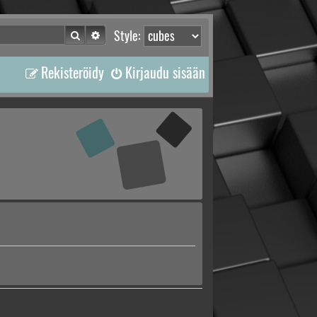
Etsi
Tarkennettu haku
Style:
Rekisteröidy
Kirjaudu sisään