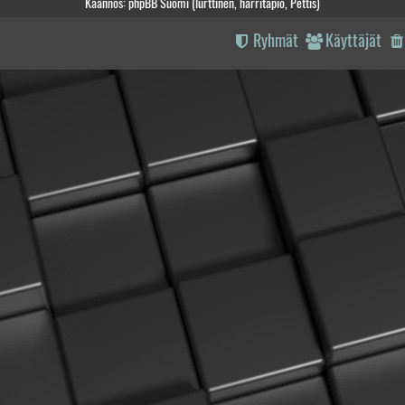
Käännös: phpBB Suomi (lurttinen, harritapio, Pettis)
Ryhmät
Käyttäjät