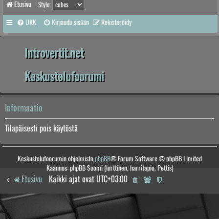
Etusivu
Style:
UKK
Kirjaudu sisään
Rekisteröidy
Introvertit.net
Keskustelufoorumi
Informaatio
Tilapäisesti pois käytöstä
Keskustelufoorumin ohjelmisto
phpBB
® Forum Software © phpBB Limited
Käännös: phpBB Suomi (lurttinen, harritapio, Pettis)
Etusivu
Kaikki ajat ovat
UTC+03:00