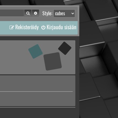
Etsi
Tarkennettu haku
Style:
Rekisteröidy
Kirjaudu sisään