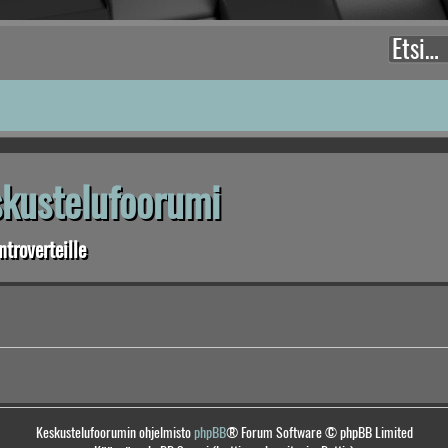
eskustelufoorumi
troverteille
Keskustelufoorumin ohjelmisto
phpBB
® Forum Software © phpBB Limited