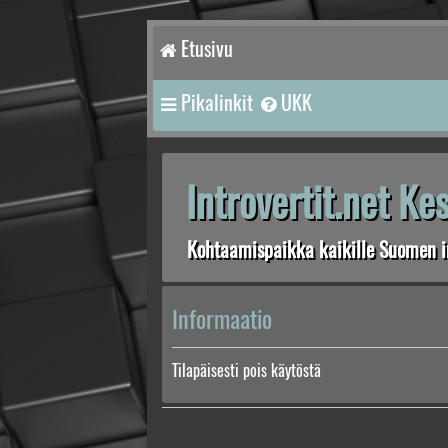
Etusivu
Pikalinkit
UKK
Introvertit.net K
Kohtaamispaikka kaikille Suomen in
Informaatio
Tilapäisesti pois käytöstä