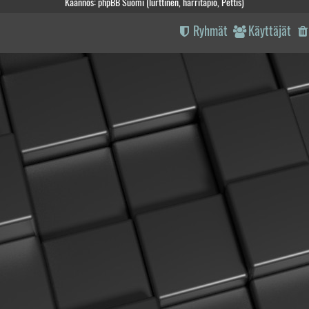
Käännös: phpBB Suomi (lurttinen, harritapio, Pettis)
Ryhmät
Käyttäjät