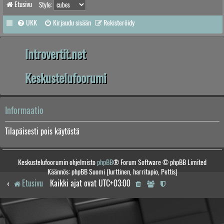
Etusivu
Style:
UKK
Kirjaudu sisään
Rekisteröidy
Introvertit.net
Keskustelufoorumi
Informaatio
Tilapäisesti pois käytöstä
Keskustelufoorumin ohjelmisto
phpBB
® Forum Software © phpBB Limited
Käännös: phpBB Suomi (lurttinen, harritapio, Pettis)
Etusivu
Kaikki ajat ovat
UTC+03:00