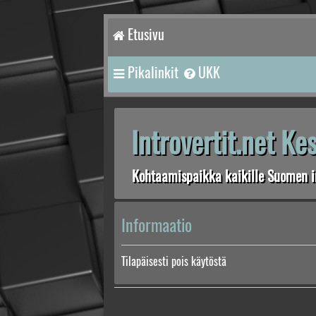
Etusivu
Pikalinkit
UKK
Introvertit.net K
Kohtaamispaikka kaikille Suomen in
Informaatio
Tilapäisesti pois käytöstä