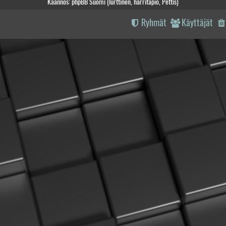
Käännös: phpBB Suomi (lurttinen, harritapio, Pettis)
Ryhmät
Käyttäjät