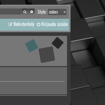
Etsi
Tarkennettu haku
Style:
Rekisteröidy
Kirjaudu sisään