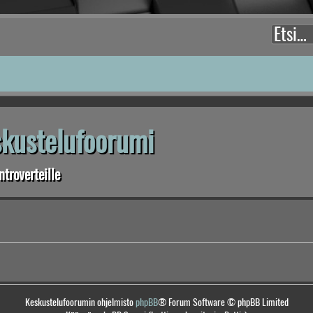
eskustelufoorumi
troverteille
Keskustelufoorumin ohjelmisto
phpBB
® Forum Software © phpBB Limited