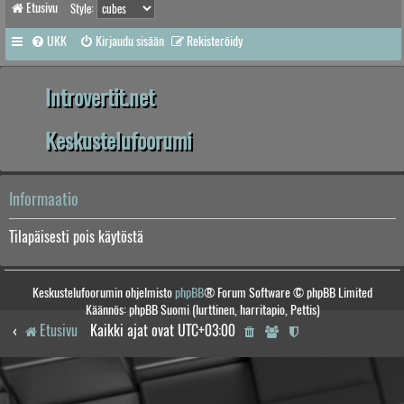
Etusivu
Style:
UKK
Kirjaudu sisään
Rekisteröidy
Introvertit.net
Keskustelufoorumi
Informaatio
Tilapäisesti pois käytöstä
Keskustelufoorumin ohjelmisto
phpBB
® Forum Software © phpBB Limited
Käännös: phpBB Suomi (lurttinen, harritapio, Pettis)
Etusivu
Kaikki ajat ovat
UTC+03:00