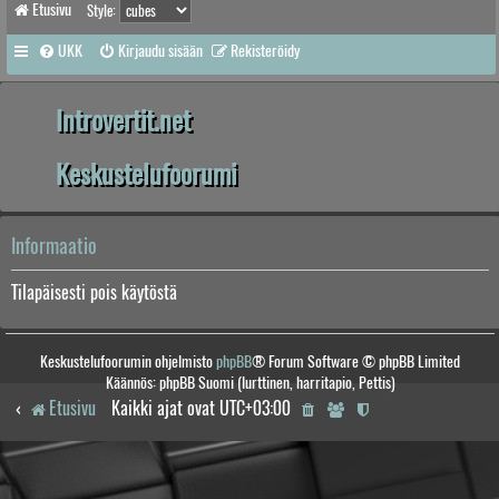
Etusivu
Style:
UKK
Kirjaudu sisään
Rekisteröidy
Introvertit.net
Keskustelufoorumi
Informaatio
Tilapäisesti pois käytöstä
Keskustelufoorumin ohjelmisto
phpBB
® Forum Software © phpBB Limited
Käännös: phpBB Suomi (lurttinen, harritapio, Pettis)
Etusivu
Kaikki ajat ovat
UTC+03:00