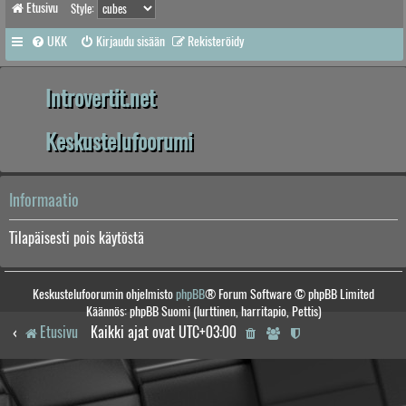
Etusivu
Style:
UKK
Kirjaudu sisään
Rekisteröidy
Introvertit.net
Keskustelufoorumi
Informaatio
Tilapäisesti pois käytöstä
Keskustelufoorumin ohjelmisto
phpBB
® Forum Software © phpBB Limited
Käännös: phpBB Suomi (lurttinen, harritapio, Pettis)
Etusivu
Kaikki ajat ovat
UTC+03:00