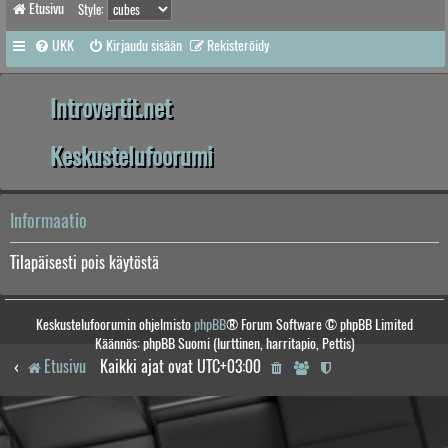
Etusivu
Style:
UKK
Kirjaudu sisään
Rekisteröidy
Introvertit.net
Keskustelufoorumi
Informaatio
Tilapäisesti pois käytöstä
Keskustelufoorumin ohjelmisto
phpBB
® Forum Software © phpBB Limited
Käännös: phpBB Suomi (lurttinen, harritapio, Pettis)
Etusivu
Kaikki ajat ovat
UTC+03:00