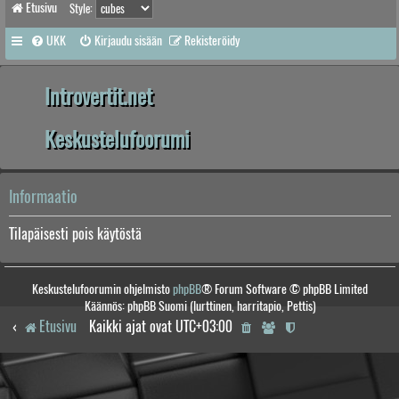
Etusivu
Style:
UKK
Kirjaudu sisään
Rekisteröidy
Introvertit.net
Keskustelufoorumi
Informaatio
Tilapäisesti pois käytöstä
Keskustelufoorumin ohjelmisto
phpBB
® Forum Software © phpBB Limited
Käännös: phpBB Suomi (lurttinen, harritapio, Pettis)
Etusivu
Kaikki ajat ovat
UTC+03:00