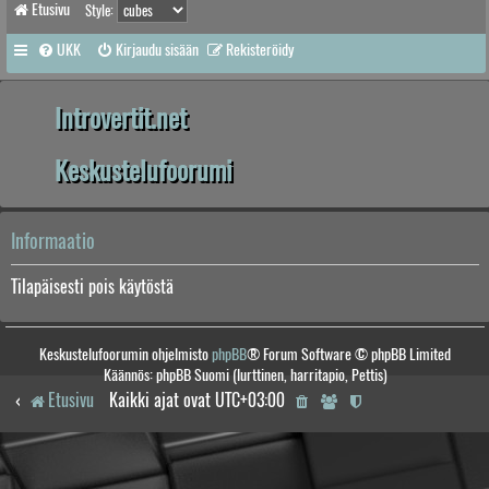
Etusivu
Style:
UKK
Kirjaudu sisään
Rekisteröidy
Introvertit.net
Keskustelufoorumi
Informaatio
Tilapäisesti pois käytöstä
Keskustelufoorumin ohjelmisto
phpBB
® Forum Software © phpBB Limited
Käännös: phpBB Suomi (lurttinen, harritapio, Pettis)
Etusivu
Kaikki ajat ovat
UTC+03:00