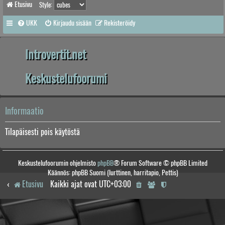
Etusivu
Style:
UKK
Kirjaudu sisään
Rekisteröidy
Introvertit.net
Keskustelufoorumi
Informaatio
Tilapäisesti pois käytöstä
Keskustelufoorumin ohjelmisto
phpBB
® Forum Software © phpBB Limited
Käännös: phpBB Suomi (lurttinen, harritapio, Pettis)
Etusivu
Kaikki ajat ovat
UTC+03:00