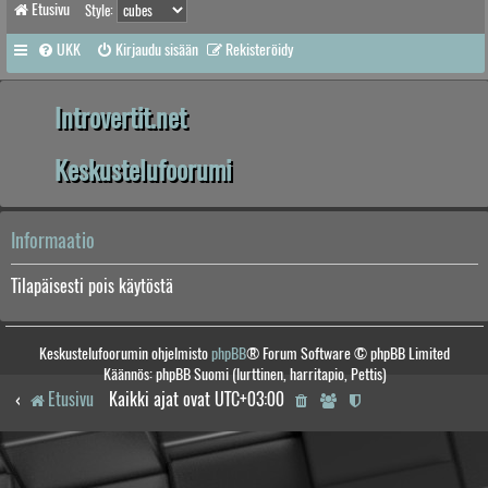
Etusivu
Style:
UKK
Kirjaudu sisään
Rekisteröidy
Introvertit.net
Keskustelufoorumi
Informaatio
Tilapäisesti pois käytöstä
Keskustelufoorumin ohjelmisto
phpBB
® Forum Software © phpBB Limited
Käännös: phpBB Suomi (lurttinen, harritapio, Pettis)
Etusivu
Kaikki ajat ovat
UTC+03:00