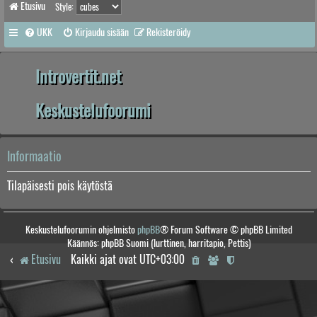
Etusivu
Style:
UKK
Kirjaudu sisään
Rekisteröidy
Introvertit.net
Keskustelufoorumi
Informaatio
Tilapäisesti pois käytöstä
Keskustelufoorumin ohjelmisto
phpBB
® Forum Software © phpBB Limited
Käännös: phpBB Suomi (lurttinen, harritapio, Pettis)
Etusivu
Kaikki ajat ovat
UTC+03:00