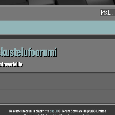
eskustelufoorumi
troverteille
Keskustelufoorumin ohjelmisto
phpBB
® Forum Software © phpBB Limited