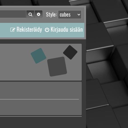
Etsi
Tarkennettu haku
Style:
Rekisteröidy
Kirjaudu sisään