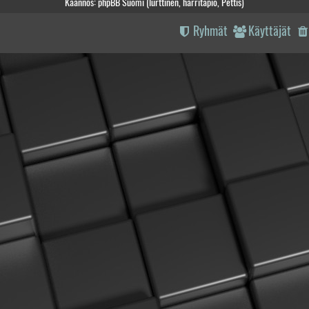
Käännös: phpBB Suomi (lurttinen, harritapio, Pettis)
Ryhmät
Käyttäjät