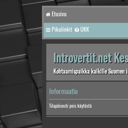
Etusivu
Pikalinkit
UKK
Introvertit.net K
Kohtaamispaikka kaikille Suomen in
Informaatio
Tilapäisesti pois käytöstä