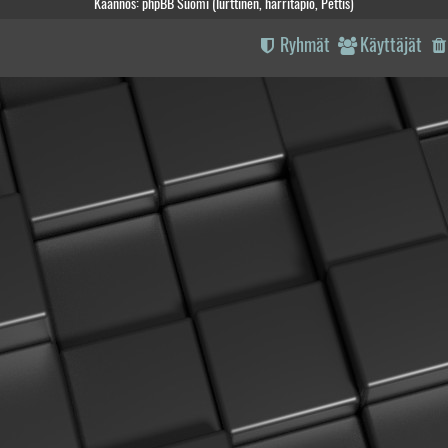
Käännös: phpBB Suomi (lurttinen, harritapio, Pettis)
Ryhmät
Käyttäjät