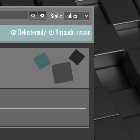
Etsi
Tarkennettu haku
Style:
Rekisteröidy
Kirjaudu sisään