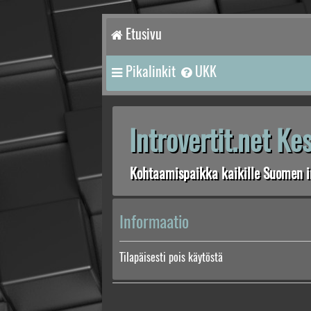
Etusivu
Pikalinkit
UKK
Introvertit.net K
Kohtaamispaikka kaikille Suomen in
Informaatio
Tilapäisesti pois käytöstä