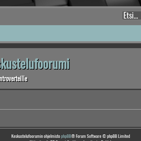
eskustelufoorumi
troverteille
Keskustelufoorumin ohjelmisto
phpBB
® Forum Software © phpBB Limited