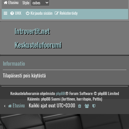
Etusivu
Style:
UKK
Kirjaudu sisään
Rekisteröidy
Introvertit.net
Keskustelufoorumi
Informaatio
Tilapäisesti pois käytöstä
Keskustelufoorumin ohjelmisto
phpBB
® Forum Software © phpBB Limited
Käännös: phpBB Suomi (lurttinen, harritapio, Pettis)
Etusivu
Kaikki ajat ovat
UTC+03:00