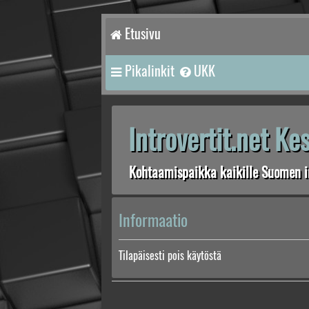
Etusivu
Pikalinkit
UKK
Introvertit.net K
Kohtaamispaikka kaikille Suomen in
Informaatio
Tilapäisesti pois käytöstä