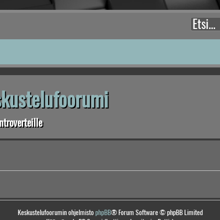
eskustelufoorumi
troverteille
Keskustelufoorumin ohjelmisto
phpBB
® Forum Software © phpBB Limited