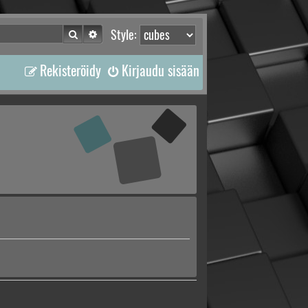
Etsi
Tarkennettu haku
Style:
Rekisteröidy
Kirjaudu sisään