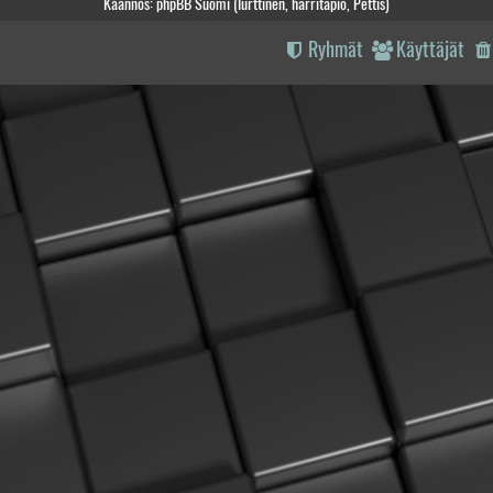
Käännös: phpBB Suomi (lurttinen, harritapio, Pettis)
Ryhmät
Käyttäjät