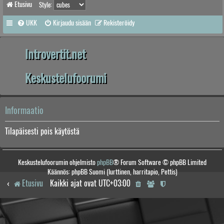
Etusivu
Style:
UKK
Kirjaudu sisään
Rekisteröidy
Introvertit.net
Keskustelufoorumi
Informaatio
Tilapäisesti pois käytöstä
Keskustelufoorumin ohjelmisto
phpBB
® Forum Software © phpBB Limited
Käännös: phpBB Suomi (lurttinen, harritapio, Pettis)
Etusivu
Kaikki ajat ovat
UTC+03:00