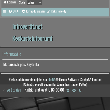
Etusivu
Style:
UKK
Kirjaudu sisään
Rekisteröidy
Introvertit.net
Keskustelufoorumi
Informaatio
Tilapäisesti pois käytöstä
Keskustelufoorumin ohjelmisto
phpBB
® Forum Software © phpBB Limited
Käännös: phpBB Suomi (lurttinen, harritapio, Pettis)
Etusivu
Kaikki ajat ovat
UTC+03:00