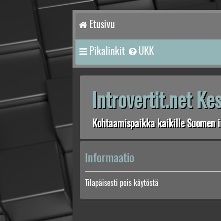
Etusivu
Pikalinkit
UKK
Introvertit.net K
Kohtaamispaikka kaikille Suomen in
Informaatio
Tilapäisesti pois käytöstä