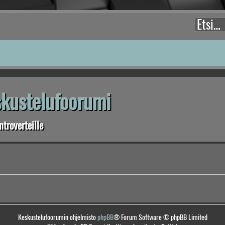
eskustelufoorumi
troverteille
Keskustelufoorumin ohjelmisto
phpBB
® Forum Software © phpBB Limited