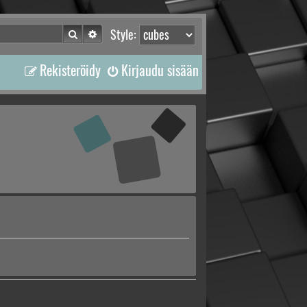
Etsi
Tarkennettu haku
Style:
Rekisteröidy
Kirjaudu sisään