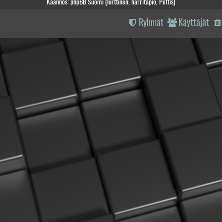
Käännös: phpBB Suomi (lurttinen, harritapio, Pettis)
Ryhmät
Käyttäjät