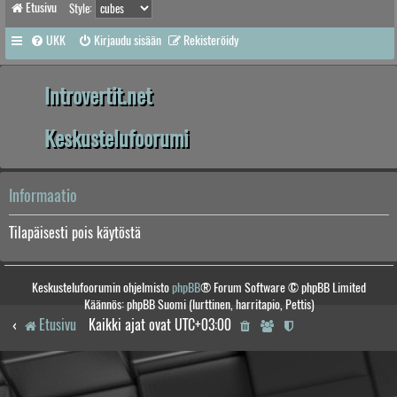
Etusivu
Style:
UKK
Kirjaudu sisään
Rekisteröidy
Introvertit.net
Keskustelufoorumi
Informaatio
Tilapäisesti pois käytöstä
Keskustelufoorumin ohjelmisto
phpBB
® Forum Software © phpBB Limited
Käännös: phpBB Suomi (lurttinen, harritapio, Pettis)
Etusivu
Kaikki ajat ovat
UTC+03:00