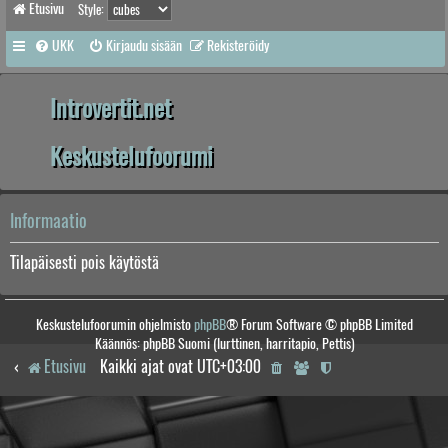
Etusivu
Style:
UKK
Kirjaudu sisään
Rekisteröidy
Introvertit.net
Keskustelufoorumi
Informaatio
Tilapäisesti pois käytöstä
Keskustelufoorumin ohjelmisto
phpBB
® Forum Software © phpBB Limited
Käännös: phpBB Suomi (lurttinen, harritapio, Pettis)
Etusivu
Kaikki ajat ovat
UTC+03:00