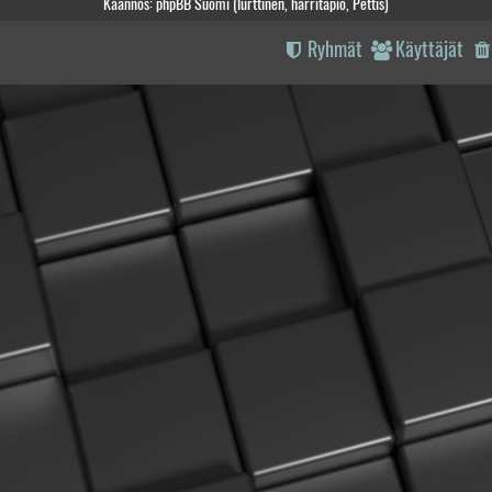
Käännös: phpBB Suomi (lurttinen, harritapio, Pettis)
Ryhmät
Käyttäjät