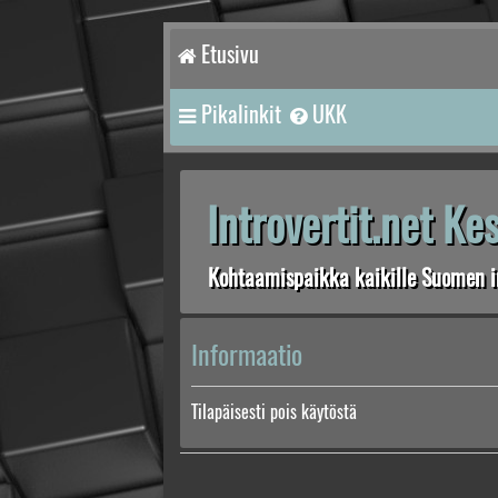
Etusivu
Pikalinkit
UKK
Introvertit.net K
Kohtaamispaikka kaikille Suomen in
Informaatio
Tilapäisesti pois käytöstä