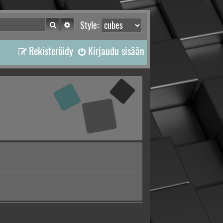
Etsi
Tarkennettu haku
Style:
Rekisteröidy
Kirjaudu sisään