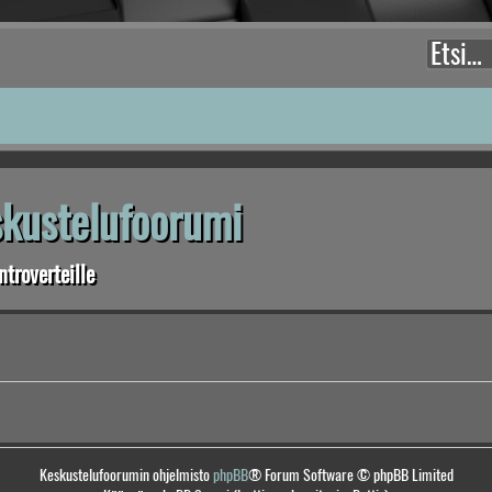
eskustelufoorumi
troverteille
Keskustelufoorumin ohjelmisto
phpBB
® Forum Software © phpBB Limited