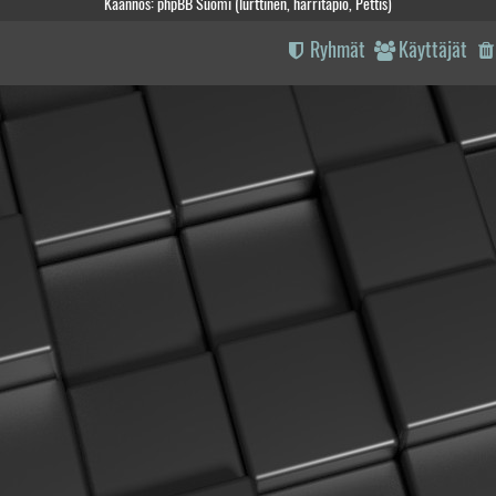
Käännös: phpBB Suomi (lurttinen, harritapio, Pettis)
Ryhmät
Käyttäjät