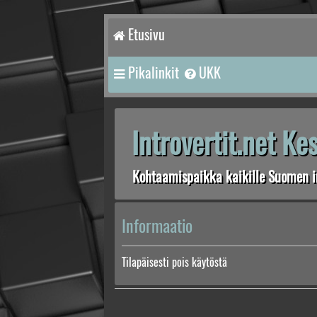
Etusivu
Pikalinkit
UKK
Introvertit.net K
Kohtaamispaikka kaikille Suomen in
Informaatio
Tilapäisesti pois käytöstä