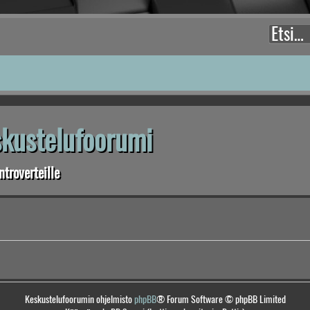
eskustelufoorumi
troverteille
Keskustelufoorumin ohjelmisto
phpBB
® Forum Software © phpBB Limited