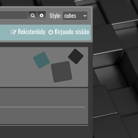
Etsi
Tarkennettu haku
Style:
Rekisteröidy
Kirjaudu sisään