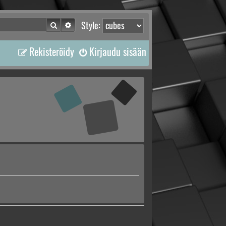
Etsi
Tarkennettu haku
Style:
Rekisteröidy
Kirjaudu sisään