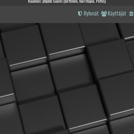
Käännös: phpBB Suomi (lurttinen, harritapio, Pettis)
Ryhmät
Käyttäjät