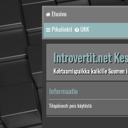
Etusivu
Pikalinkit
UKK
Introvertit.net K
Kohtaamispaikka kaikille Suomen in
Informaatio
Tilapäisesti pois käytöstä