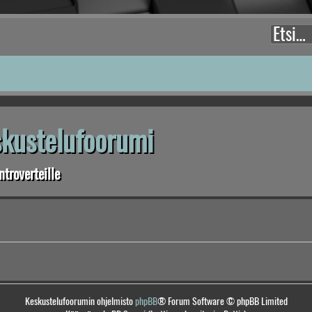
eskustelufoorumi
troverteille
Keskustelufoorumin ohjelmisto
phpBB
® Forum Software © phpBB Limited