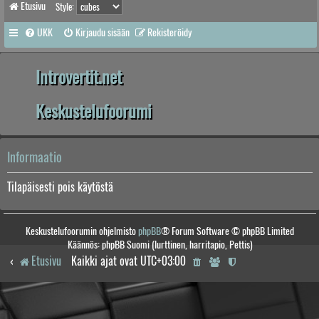
Etusivu
Style:
UKK
Kirjaudu sisään
Rekisteröidy
Introvertit.net
Keskustelufoorumi
Informaatio
Tilapäisesti pois käytöstä
Keskustelufoorumin ohjelmisto
phpBB
® Forum Software © phpBB Limited
Käännös: phpBB Suomi (lurttinen, harritapio, Pettis)
Etusivu
Kaikki ajat ovat
UTC+03:00