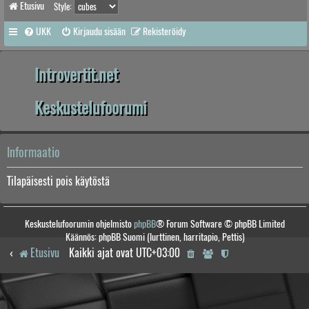
Etusivu
Style:
UKK
Kirjaudu sisään
Rekisteröidy
Introvertit.net
Keskustelufoorumi
Informaatio
Tilapäisesti pois käytöstä
Keskustelufoorumin ohjelmisto
phpBB
® Forum Software © phpBB Limited
Käännös: phpBB Suomi (lurttinen, harritapio, Pettis)
Etusivu
Kaikki ajat ovat
UTC+03:00